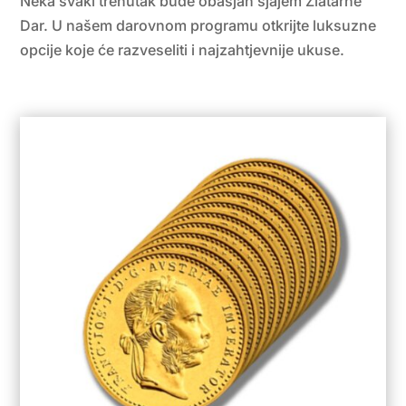
Neka svaki trenutak bude obasjan sjajem Zlatarne
Dar. U našem darovnom programu otkrijte luksuzne
opcije koje će razveseliti i najzahtjevnije ukuse.